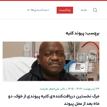
دسته‌بندی‌ها
خانه
پادکست
ارتقای سلامت و طول عمر
اعصاب و روان
برچسب:
پیوند کلیه
بیماری‌ها و پاتوژن‌ها
تغذیه و مکمل‌ها
تکنولوژی و سلامت
دارو‌ها و واکسن‌ها
مادر و کودک
نگاهی به آینده
۲۳ اردیبهشت ۱۴۰۳ – ۱۳:۱۵
•
دکتر علی‌اصغر هنرمند
پزشکی مبتنی بر شواهد
مرگ نخستین دریافت‌کننده‌ی کلیه پیوندی از خوک، دو
متفرقه
ماه بعد از عمل پیوند