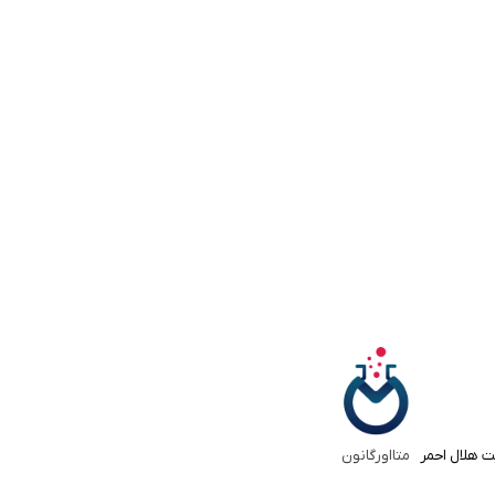
ت هلال احمر
متااورگانون