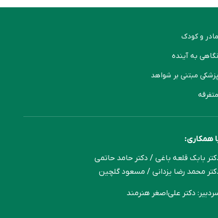
ادر و کودک
گاهی به آینده
زشکی مبتنی بر شواهد
تفرقه
ا همکاری:
کتر بابک قلعه‌ باغی / دکتر حامد حاتمی
کتر محمد رضا یزدانی / مسعود گلچین
ردبیر: دکتر علی‌اصغر هنرمند