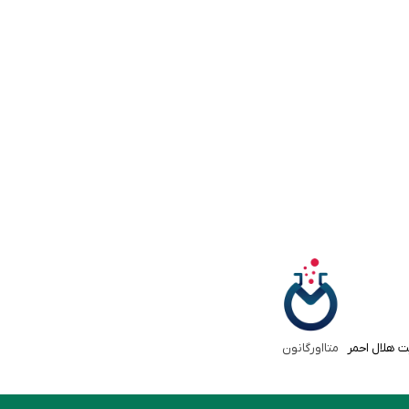
ت هلال احمر
متااورگانون