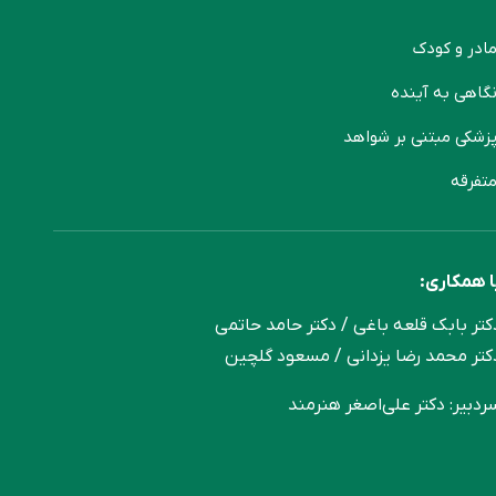
ادر و کودک
گاهی به آینده
زشکی مبتنی بر شواهد
تفرقه
ا همکاری:
کتر بابک قلعه‌ باغی / دکتر حامد حاتمی
کتر محمد رضا یزدانی / مسعود گلچین
ردبیر: دکتر علی‌اصغر هنرمند