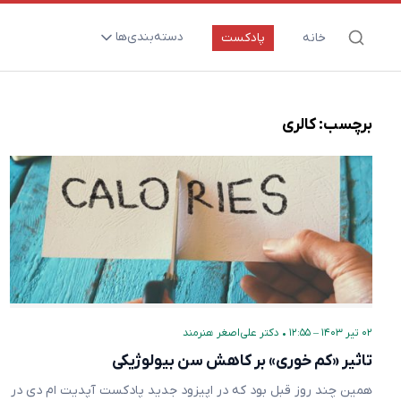
دسته‌بندی‌ها
خانه
پادکست
ارتقای سلامت و طول عمر
اعصاب و روان
برچسب:
کالری
بیماری‌ها و پاتوژن‌ها
تغذیه و مکمل‌ها
تکنولوژی و سلامت
دارو‌ها و واکسن‌ها
مادر و کودک
نگاهی به آینده
۰۲ تیر ۱۴۰۳ – ۱۲:۵۵
•
دکتر علی‌اصغر هنرمند
پزشکی مبتنی بر شواهد
تاثیر «کم خوری» بر کاهش سن بیولوژیکی
متفرقه
همین چند روز قبل بود که در اپیزود جدید پادکست آپدیت ام دی در