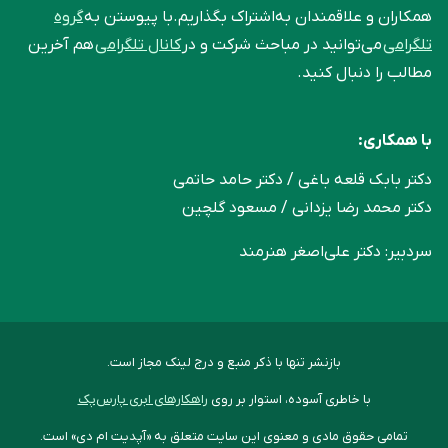
همکاران و علاقمندان به‌اشتراک بگذاریم.با پیوستن به
گروه
تلگرامی
می‌توانید در مباحث شرکت و در
کانال تلگرامی
هم آخرین
مطالب را دنبال کنید.
با همکاری:
دکتر بابک قلعه‌ باغی / دکتر حامد حاتمی
دکتر محمد رضا یزدانی / مسعود گلچین
سردبیر: دکتر علی‌اصغر هنرمند
بازنشر تنها با ذکر منبع و درج لینک مجاز است.
با خاطری آسوده، استوار بر روی
راهکارهای ابری پارس‌پک
تمامی حقوق مادی و معنوی این سایت متعلق به «آپدیت ام دی» است.