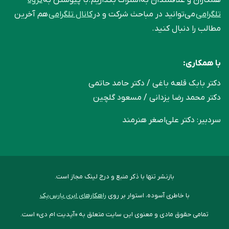
همکاران و علاقمندان به‌اشتراک بگذاریم.با پیوستن به
گروه
تلگرامی
می‌توانید در مباحث شرکت و در
کانال تلگرامی
هم آخرین
مطالب را دنبال کنید.
با همکاری:
دکتر بابک قلعه‌ باغی / دکتر حامد حاتمی
دکتر محمد رضا یزدانی / مسعود گلچین
سردبیر: دکتر علی‌اصغر هنرمند
بازنشر تنها با ذکر منبع و درج لینک مجاز است.
با خاطری آسوده، استوار بر روی
راهکارهای ابری پارس‌پک
تمامی حقوق مادی و معنوی این سایت متعلق به «آپدیت ام دی» است.