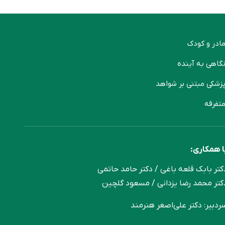
ادر و کودک
گاهی به آینده
زشکی مبتنی بر شواهد
تفرقه
ا همکاری:
کتر بابک قلعه‌ باغی / دکتر حامد حاتمی
کتر محمد رضا یزدانی / مسعود گلچین
ردبیر: دکتر علی‌اصغر هنرمند