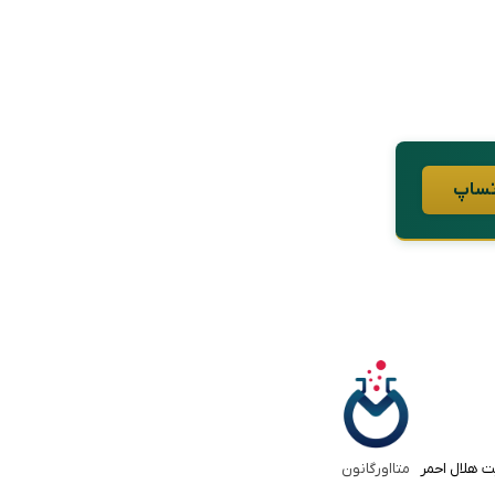
ت هلال احمر
متااورگانون