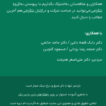
همکاران و علاقمندان به‌اشتراک بگذاریم.با پیوستن به
گروه
تلگرامی
می‌توانید در مباحث شرکت و در
کانال تلگرامی
هم آخرین
مطالب را دنبال کنید.
با همکاری:
دکتر بابک قلعه‌ باغی / دکتر حامد حاتمی
دکتر محمد رضا یزدانی / مسعود گلچین
سردبیر: دکتر علی‌اصغر هنرمند
بازنشر تنها با ذکر منبع و درج لینک مجاز است.
با خاطری آسوده، استوار بر روی
راهکارهای ابری پارس‌پک
تمامی حقوق مادی و معنوی این سایت متعلق به «آپدیت ام دی» است.