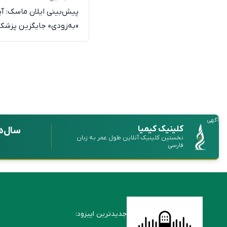
پیش‌بینی ایلان ماسک: آ
«به‌زودی» جایگزین پزشکا
آگهی
کلینیک کیمیا
سال‌ه
نخستین کلینیک آنلاین طول عمر به زبان
فارسی
جدیدترین اپیزود: