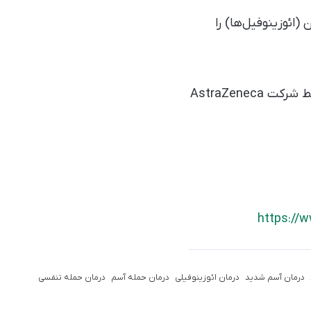
(ائوزینوفیل‌ها) را
نتیجه‌ی پژوهش جدید روز گذشته در ژورنال لنست منتشر شده و بودجه‌ی آن هم توسط شرکت AstraZeneca
https://w
درمان آسم شدید
درمان ائوزینوفیلی
درمان حمله آسم
درمان حمله تنفسی