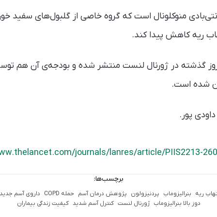
نتی‌بادی منوکلونال است که گروه خاصی از گلبول‌های سفید خون 
هاب ریه کاهش پیدا کند.
ین شده است.
داودی پور.
ww.thelancet.com/journals/lanres/article/PIIS2213-260
برچسب‌ها:
تهاب ریه
بنرالیزوماب
پردنیزولون
پژوهش درمان آسم
حمله COPD
داروی آسم جدید
دوز بالا بنرالیزوماب
ژورنال لنست
کنترل آسم شدید
کیفیت زندگی بیماران