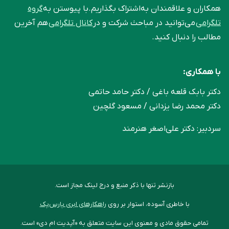
همکاران و علاقمندان به‌اشتراک بگذاریم.با پیوستن به
گروه
تلگرامی
می‌توانید در مباحث شرکت و در
کانال تلگرامی
هم آخرین
مطالب را دنبال کنید.
با همکاری:
دکتر بابک قلعه‌ باغی / دکتر حامد حاتمی
دکتر محمد رضا یزدانی / مسعود گلچین
سردبیر: دکتر علی‌اصغر هنرمند
بازنشر تنها با ذکر منبع و درج لینک مجاز است.
با خاطری آسوده، استوار بر روی
راهکارهای ابری پارس‌پک
تمامی حقوق مادی و معنوی این سایت متعلق به «آپدیت ام دی» است.