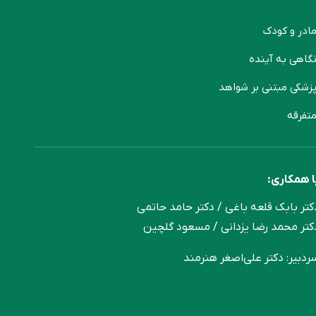
ادر و کودک
گاهی به آینده
زشکی مبتنی بر شواهد
تفرقه
ا همکاری:
کتر بابک قلعه‌ باغی / دکتر حامد حاتمی
کتر محمد رضا یزدانی / مسعود گلچین
ردبیر: دکتر علی‌اصغر هنرمند