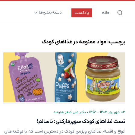
دسته‌بندی‌ها
خانه
پادکست
ارتقای سلامت و طول عمر
اعصاب و روان
برچسب:
مواد ممنوعه در غذاهای کودک
بیماری‌ها و پاتوژن‌ها
تغذیه و مکمل‌ها
تکنولوژی و سلامت
دارو‌ها و واکسن‌ها
مادر و کودک
نگاهی به آینده
۰۳ شهریور ۱۴۰۳ – ۱۶:۵۲
•
دکتر علی‌اصغر هنرمند
پزشکی مبتنی بر شواهد
تست غذاهای کودک سوپرمارکتی: ناسالم!
متفرقه
انواع و اقسام غذاهای ویژ‌ه‌ی کودک در دسترس است که با نوشته‌های