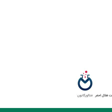
ت هلال احمر
متااورگانون