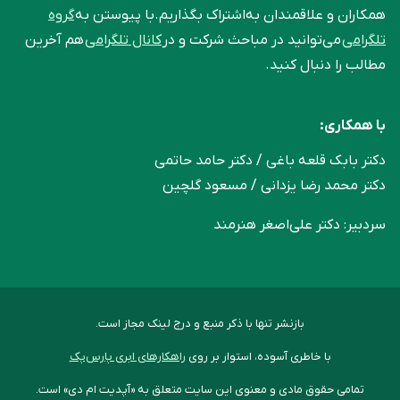
همکاران و علاقمندان به‌اشتراک بگذاریم.با پیوستن به
گروه
تلگرامی
می‌توانید در مباحث شرکت و در
کانال تلگرامی
هم آخرین
مطالب را دنبال کنید.
با همکاری:
دکتر بابک قلعه‌ باغی / دکتر حامد حاتمی
دکتر محمد رضا یزدانی / مسعود گلچین
سردبیر: دکتر علی‌اصغر هنرمند
بازنشر تنها با ذکر منبع و درج لینک مجاز است.
با خاطری آسوده، استوار بر روی
راهکارهای ابری پارس‌پک
تمامی حقوق مادی و معنوی این سایت متعلق به «آپدیت ام دی» است.