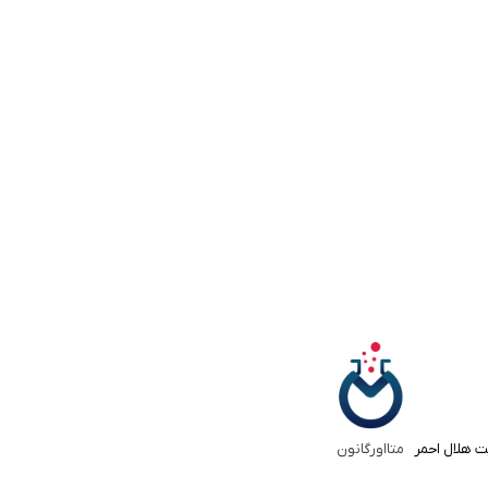
ت هلال احمر
متااورگانون