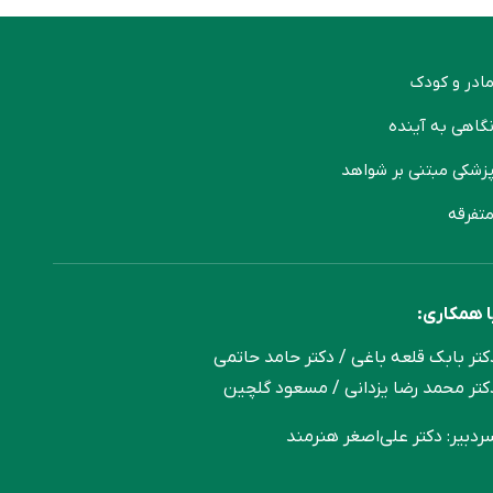
ادر و کودک
گاهی به آینده
زشکی مبتنی بر شواهد
تفرقه
ا همکاری:
کتر بابک قلعه‌ باغی / دکتر حامد حاتمی
کتر محمد رضا یزدانی / مسعود گلچین
ردبیر: دکتر علی‌اصغر هنرمند