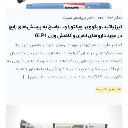
۰۵ آذر ۱۴۰۲ – ۱۰:۲۰
•
دکتر علی‌اصغر هنرمند
تیرزپاتید، ویگووی، ویکتوزا و… پاسخ به پرسش‌های رایج
در مورد داروهای لاغری و کاهش وزن GLP1
قبلا در «آپدیت ام دی» در مورد داروهای لاغری و کاهش وزن زیاد
صحبت کرده‌ایم. در میان آنها یک دسته دارویی خاص طی چند سال
گذشته محبوبیت ویژه‌ای پیدا کرده‌اند. اینها جزو یک کلاس دارویی به
نام «آگونیست گیرنده پپتید شبه گلوکاگون ۱» یا به طور خلاصه
«آگونیست GLP1» هستند. جالب است بدانید اغلب این […]
تغذیه و مکمل‌ها