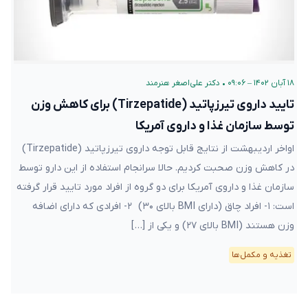
۱۸ آبان ۱۴۰۲ – ۰۹:۰۶
•
دکتر علی‌اصغر هنرمند
تایید داروی تیرزپاتید (Tirzepatide) برای کاهش وزن
توسط سازمان غذا و داروی آمریکا
اواخر اردیبهشت از نتایج قابل توجه داروی تیرزپاتید (Tirzepatide)
در کاهش وزن صحبت کردیم. حالا سرانجام استفاده از این دارو توسط
سازمان غذا و داروی آمریکا برای دو گروه از افراد مورد تایید قرار گرفته
است: ۱- افراد چاق (دارای BMI بالای ۳۰) ۲- افرادی که دارای اضافه
وزن هستند (BMI بالای ۲۷) و یکی از […]
تغذیه و مکمل‌ها