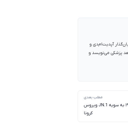
نرمند، پزشک با شمارهٔ نظام پزشکی ۱۳۵۴۰۵، فارغ‌التحصیل ۱۳۹۰. بنیان‌گذار آپدیت‌ام‌دی و
اهد پزشکی می‌نویسد و
مطلب بعدی
ابتلای ۸۶ درصد بیماران کووید۱۹ به سویه JN.1 ویروس
کرونا