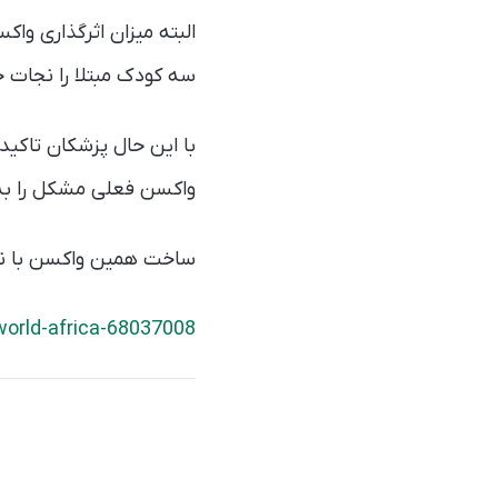
سه کودک مبتلا را نجات خ
با این حال پزشکان تاکید
واکسن فعلی مشکل را به 
ساخت همین واکسن با نام RTS,S هم ۳۰ سال زمان برده
orld-africa-68037008