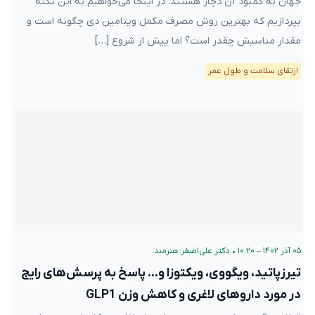
جهان به کمبود آن دچار هستند. در اینجا می‌خواهیم به این نکته
بپردازیم که بهترین روش مصرف مکمل ویتامین دی چگونه است و
مقدار مناسبش چقدر است؟ اما پیش از شروع […]
ارتقای سلامت و طول عمر
۰۵ آذر ۱۴۰۲ – ۱۰:۲۰
•
دکتر علی‌اصغر هنرمند
تیرزپاتید، ویگووی، ویکتوزا و… پاسخ به پرسش‌های رایج
در مورد داروهای لاغری و کاهش وزن GLP1