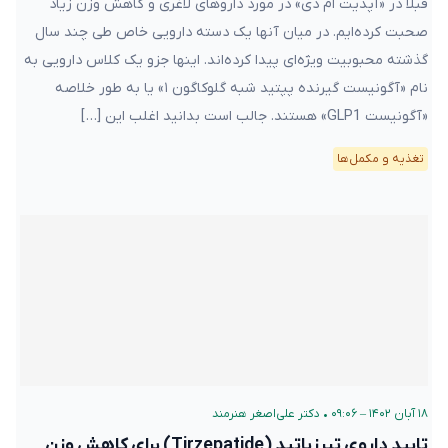
قبلا در «آپدیت ام دی» در مورد داروهای لاغری و کاهش وزن زیاد
صحبت کرده‌ایم. در میان آنها یک دسته دارویی خاص طی چند سال
گذشته محبوبیت ویژه‌ای پیدا کرده‌اند. اینها جزو یک کلاس دارویی به
نام «آگونیست گیرنده پپتید شبه گلوکاگون ۱» یا به طور خلاصه
«آگونیست GLP1» هستند. جالب است بدانید اغلب این […]
تغذیه و مکمل‌ها
۱۸ آبان ۱۴۰۲ – ۰۹:۰۶
•
دکتر علی‌اصغر هنرمند
تایید داروی تیرزپاتید (Tirzepatide) برای کاهش وزن