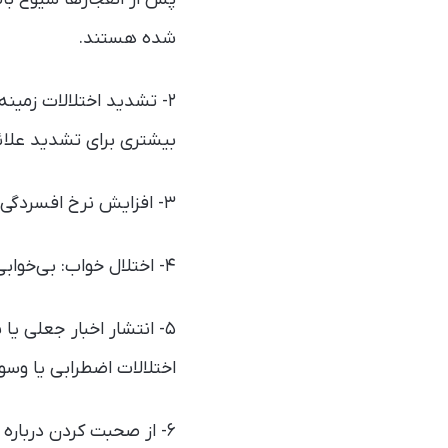
شده هستند.
۲- تشدید اختلالات زمین
بیشتری برای تشدید علائم 
۳- افزایش نرخ افسردگی: شیوع افسردگی پس از چنین حوادثی تا ۴۳٪ افزایش یافته است.
۴- اختلال خواب: بی‌خوابی و مشکلات خواب به‌طور مزمن و حتی ماه‌ها پس از حادثه ادامه پیدا می‌کنند.
۵- انتشار اخبار جعلی یا
اختلالات اضطرابی یا وس
۶- از صحبت کردن درباره جزئیات حادثه در حضور کودکان خردسال خودداری کنید.