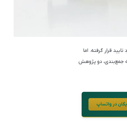
۹ ظرفیتی شرکت مرک به صورت تزریق سه دوزی برای ویروس HPV مورد تایید قرار گرفته. اما
به جمع‌بندی، دو پژوهش