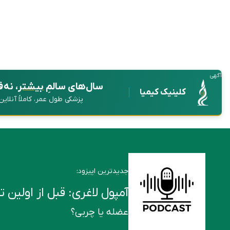
آگهی
سال‌های سالمِ
بیشتر
، نه 
کلینیک کیمیا
پزشکی طول عمر، کاملاً آنلای
جدیدترین اپیزود:
آمپول لاغری: قبل از اولین تزریق این ۶ ن
عضله یا چربی؟