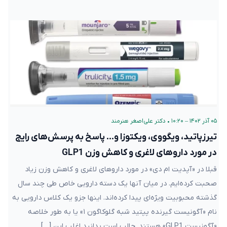
۰۵ آذر ۱۴۰۲ – ۱۰:۲۰
•
دکتر علی‌اصغر هنرمند
تیرزپاتید، ویگووی، ویکتوزا و… پاسخ به پرسش‌های رایج
در مورد داروهای لاغری و کاهش وزن GLP1
قبلا در «آپدیت ام دی» در مورد داروهای لاغری و کاهش وزن زیاد
صحبت کرده‌ایم. در میان آنها یک دسته دارویی خاص طی چند سال
گذشته محبوبیت ویژه‌ای پیدا کرده‌اند. اینها جزو یک کلاس دارویی به
نام «آگونیست گیرنده پپتید شبه گلوکاگون ۱» یا به طور خلاصه
«آگونیست GLP1» هستند. جالب است بدانید اغلب این […]