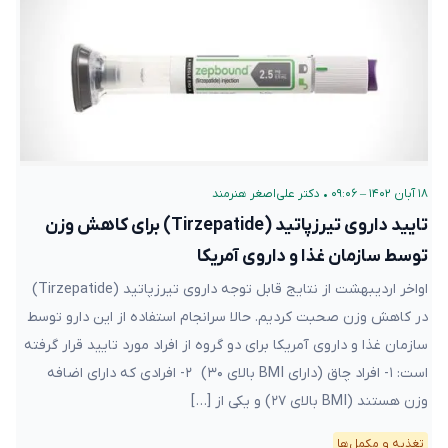
۱۸ آبان ۱۴۰۲ – ۰۹:۰۶
•
دکتر علی‌اصغر هنرمند
تایید داروی تیرزپاتید (Tirzepatide) برای کاهش وزن
توسط سازمان غذا و داروی آمریکا
اواخر اردیبهشت از نتایج قابل توجه داروی تیرزپاتید (Tirzepatide)
در کاهش وزن صحبت کردیم. حالا سرانجام استفاده از این دارو توسط
سازمان غذا و داروی آمریکا برای دو گروه از افراد مورد تایید قرار گرفته
است: ۱- افراد چاق (دارای BMI بالای ۳۰) ۲- افرادی که دارای اضافه
وزن هستند (BMI بالای ۲۷) و یکی از […]
تغذیه و مکمل‌ها