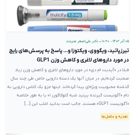
۰۵ آذر ۱۴۰۲ – ۱۰:۲۰
•
دکتر علی‌اصغر هنرمند
تیرزپاتید، ویگووی، ویکتوزا و… پاسخ به پرسش‌های رایج
در مورد داروهای لاغری و کاهش وزن GLP1
قبلا در «آپدیت ام دی» در مورد داروهای لاغری و کاهش وزن زیاد
صحبت کرده‌ایم. در میان آنها یک دسته دارویی خاص طی چند سال
گذشته محبوبیت ویژه‌ای پیدا کرده‌اند. اینها جزو یک کلاس دارویی به
نام «آگونیست گیرنده پپتید شبه گلوکاگون ۱» یا به طور خلاصه
«آگونیست GLP1» هستند. جالب است بدانید اغلب این […]
تغذیه و مکمل‌ها