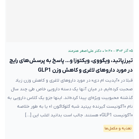
۰۵ آذر ۱۴۰۲ – ۱۰:۲۰
•
دکتر علی‌اصغر هنرمند
تیرزپاتید، ویگووی، ویکتوزا و… پاسخ به پرسش‌های رایج
در مورد داروهای لاغری و کاهش وزن GLP1
قبلا در «آپدیت ام دی» در مورد داروهای لاغری و کاهش وزن زیاد
صحبت کرده‌ایم. در میان آنها یک دسته دارویی خاص طی چند سال
گذشته محبوبیت ویژه‌ای پیدا کرده‌اند. اینها جزو یک کلاس دارویی به
نام «آگونیست گیرنده پپتید شبه گلوکاگون ۱» یا به طور خلاصه
«آگونیست GLP1» هستند. جالب است بدانید اغلب این […]
تغذیه و مکمل‌ها