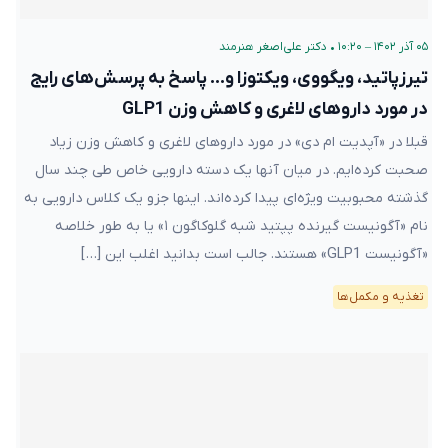
۰۵ آذر ۱۴۰۲ – ۱۰:۲۰
•
دکتر علی‌اصغر هنرمند
تیرزپاتید، ویگووی، ویکتوزا و… پاسخ به پرسش‌های رایج
در مورد داروهای لاغری و کاهش وزن GLP1
قبلا در «آپدیت ام دی» در مورد داروهای لاغری و کاهش وزن زیاد
صحبت کرده‌ایم. در میان آنها یک دسته دارویی خاص طی چند سال
گذشته محبوبیت ویژه‌ای پیدا کرده‌اند. اینها جزو یک کلاس دارویی به
نام «آگونیست گیرنده پپتید شبه گلوکاگون ۱» یا به طور خلاصه
«آگونیست GLP1» هستند. جالب است بدانید اغلب این […]
تغذیه و مکمل‌ها