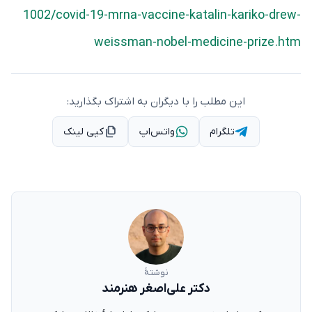
1002/covid-19-mrna-vaccine-katalin-kariko-drew-
weissman-nobel-medicine-prize.htm
این مطلب را با دیگران به اشتراک بگذارید:
تلگرام
واتس‌اپ
کپی لینک
نوشتهٔ
دکتر علی‌اصغر هنرمند