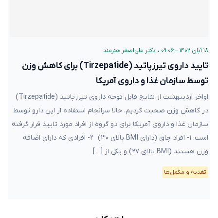
۱۸ آبان ۱۴۰۲ – ۰۹:۰۶
•
دکتر علی‌اصغر هنرمند
تایید داروی تیرزپاتید (Tirzepatide) برای کاهش وزن
توسط سازمان غذا و داروی آمریکا
اواخر اردیبهشت از نتایج قابل توجه داروی تیرزپاتید (Tirzepatide)
در کاهش وزن صحبت کردیم. حالا سرانجام استفاده از این دارو توسط
سازمان غذا و داروی آمریکا برای دو گروه از افراد مورد تایید قرار گرفته
است: ۱- افراد چاق (دارای BMI بالای ۳۰) ۲- افرادی که دارای اضافه
وزن هستند (BMI بالای ۲۷) و یکی از […]
تغذیه و مکمل‌ها