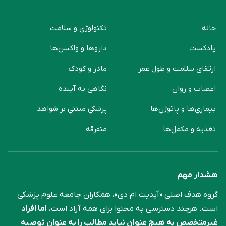
پادکست
دارو‌ها و واکسن‌ها
ارتقای سلامت و طول عمر
مادر و کودک
اعصاب و روان
نگاهی به آینده
بیماری‌ها و پاتوژن‌ها
پزشکی مبتنی بر شواهد
تغذیه و مکمل‌ها
متفرقه
هشدار مهم
گروه هدف اصلی «آپدیت ام دی»، همکاران جامعه علوم ‌پزشکی
است. هرچند دسترسی به محتوا برای همه آزاد است،
اما افراد
غیرمتخصص به هیچ عنوان نباید مطالب را به عنوان توصیه
پزشکی در نظر بگیرند.
مطالب ممکن است نتایج پژوهش‌های
اولیه باشند و برای نتیجه‌گیری از آنها به قضاوت افراد متخصص
نیاز است.