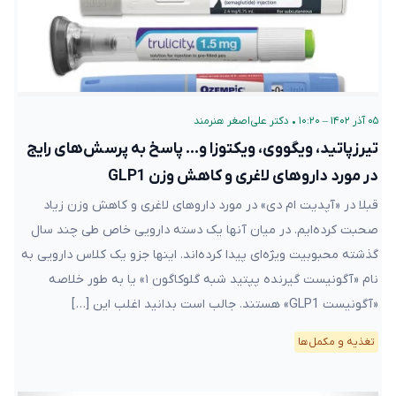
۰۵ آذر ۱۴۰۲ – ۱۰:۲۰
•
دکتر علی‌اصغر هنرمند
تیرزپاتید، ویگووی، ویکتوزا و… پاسخ به پرسش‌های رایج
در مورد داروهای لاغری و کاهش وزن GLP1
قبلا در «آپدیت ام دی» در مورد داروهای لاغری و کاهش وزن زیاد
صحبت کرده‌ایم. در میان آنها یک دسته دارویی خاص طی چند سال
گذشته محبوبیت ویژه‌ای پیدا کرده‌اند. اینها جزو یک کلاس دارویی به نام
«آگونیست گیرنده پپتید شبه گلوکاگون ۱» یا به طور خلاصه «آگونیست
GLP1» هستند. جالب است بدانید اغلب این […]
تغذیه و مکمل‌ها