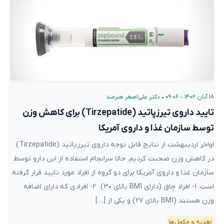
۱۸ آبان ۱۴۰۲ – ۰۹:۰۶
•
دکتر علی‌اصغر هنرمند
تایید داروی تیرزپاتید (Tirzepatide) برای کاهش وزن
توسط سازمان غذا و داروی آمریکا
اواخر اردیبهشت از نتایج قابل توجه داروی تیرزپاتید (Tirzepatide) در
کاهش وزن صحبت کردیم. حالا سرانجام استفاده از این دارو توسط
سازمان غذا و داروی آمریکا برای دو گروه از افراد مورد تایید قرار
گرفته است: ۱- افراد چاق (دارای BMI بالای ۳۰) ۲- افرادی که دارای
اضافه وزن هستند (BMI بالای ۲۷) و یکی از […]
تغذیه و مکمل‌ها
با همکاری