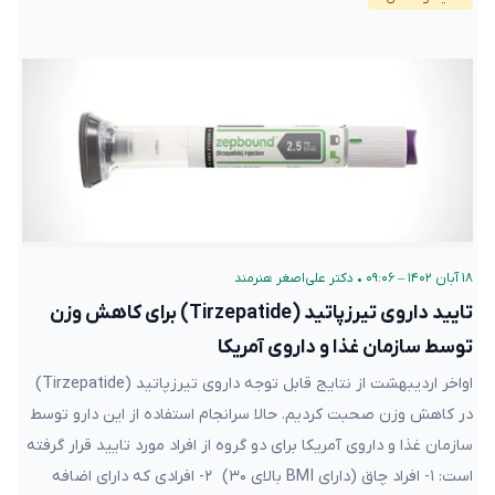
۱۸ آبان ۱۴۰۲ – ۰۹:۰۶
•
دکتر علی‌اصغر هنرمند
تایید داروی تیرزپاتید (Tirzepatide) برای کاهش وزن
توسط سازمان غذا و داروی آمریکا
اواخر اردیبهشت از نتایج قابل توجه داروی تیرزپاتید (Tirzepatide)
در کاهش وزن صحبت کردیم. حالا سرانجام استفاده از این دارو توسط
سازمان غذا و داروی آمریکا برای دو گروه از افراد مورد تایید قرار گرفته
است: ۱- افراد چاق (دارای BMI بالای ۳۰) ۲- افرادی که دارای اضافه