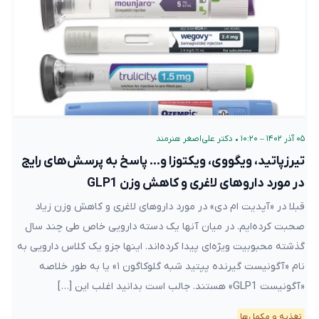
۰۵ آذر ۱۴۰۲ – ۱۰:۲۰
•
دکتر علی‌اصغر هنرمند
تیرزپاتید، ویگووی، ویکتوزا و… پاسخ به پرسش‌های رایج
در مورد داروهای لاغری و کاهش وزن GLP1
قبلا در «آپدیت ام دی» در مورد داروهای لاغری و کاهش وزن زیاد
صحبت کرده‌ایم. در میان آنها یک دسته دارویی خاص طی چند سال
گذشته محبوبیت ویژه‌ای پیدا کرده‌اند. اینها جزو یک کلاس دارویی به
نام «آگونیست گیرنده پپتید شبه گلوکاگون ۱» یا به طور خلاصه
«آگونیست GLP1» هستند. جالب است بدانید اغلب این […]
تغذیه و مکمل‌ها