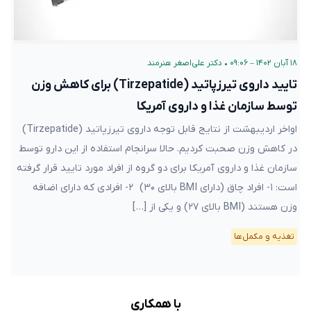
۱۸ آبان ۱۴۰۲ – ۰۹:۰۶
•
دکتر علی‌اصغر هنرمند
تایید داروی تیرزپاتید (Tirzepatide) برای کاهش وزن
توسط سازمان غذا و داروی آمریکا
اواخر اردیبهشت از نتایج قابل توجه داروی تیرزپاتید (Tirzepatide)
در کاهش وزن صحبت کردیم. حالا سرانجام استفاده از این دارو توسط
سازمان غذا و داروی آمریکا برای دو گروه از افراد مورد تایید قرار گرفته
است: ۱- افراد چاق (دارای BMI بالای ۳۰) ۲- افرادی که دارای اضافه
وزن هستند (BMI بالای ۲۷) و یکی از […]
تغذیه و مکمل‌ها
با همکاری