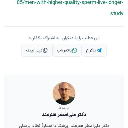
05/men-with-higher-quality-sperm-live-longer-
study
این مطلب را با دیگران به اشتراک بگذارید:
تلگرام
واتس‌اپ
کپی لینک
نوشتهٔ
دکتر علی‌اصغر هنرمند
دکتر علی‌اصغر هنرمند، پزشک با شمارهٔ نظام پزشکی