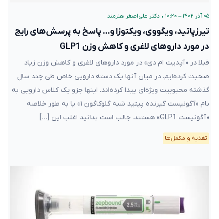
۰۵ آذر ۱۴۰۲ – ۱۰:۲۰
•
دکتر علی‌اصغر هنرمند
تیرزپاتید، ویگووی، ویکتوزا و… پاسخ به پرسش‌های رایج
در مورد داروهای لاغری و کاهش وزن GLP1
قبلا در «آپدیت ام دی» در مورد داروهای لاغری و کاهش وزن زیاد
صحبت کرده‌ایم. در میان آنها یک دسته دارویی خاص طی چند سال
گذشته محبوبیت ویژه‌ای پیدا کرده‌اند. اینها جزو یک کلاس دارویی به
نام «آگونیست گیرنده پپتید شبه گلوکاگون ۱» یا به طور خلاصه
«آگونیست GLP1» هستند. جالب است بدانید اغلب این […]
تغذیه و مکمل‌ها