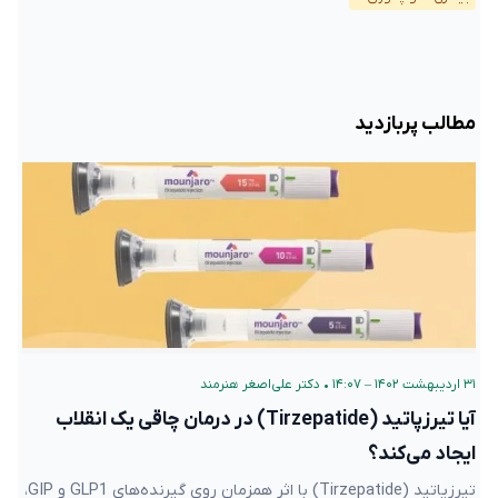
مطالب پربازدید
۳۱ اردیبهشت ۱۴۰۲ – ۱۴:۰۷
•
دکتر علی‌اصغر هنرمند
آیا تیرزپاتید (Tirzepatide) در درمان چاقی یک انقلاب
ایجاد می‌کند؟
تیرزپاتید (Tirzepatide) با اثر همزمان روی گیرنده‌های GLP1 و GIP،