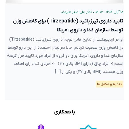
۱۸ آبان ۱۴۰۲ – ۰۹:۰۶
•
دکتر علی‌اصغر هنرمند
تایید داروی تیرزپاتید (Tirzepatide) برای کاهش وزن
توسط سازمان غذا و داروی آمریکا
اواخر اردیبهشت از نتایج قابل توجه داروی تیرزپاتید (Tirzepatide)
در کاهش وزن صحبت کردیم. حالا سرانجام استفاده از این دارو توسط
سازمان غذا و داروی آمریکا برای دو گروه از افراد مورد تایید قرار گرفته
است: ۱- افراد چاق (دارای BMI بالای ۳۰) ۲- افرادی که دارای اضافه
وزن هستند (BMI بالای ۲۷) و یکی از […]
تغذیه و مکمل‌ها
با همکاری