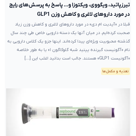
تیرزپاتید، ویگووی، ویکتوزا و… پاسخ به پرسش‌های رایج
در مورد داروهای لاغری و کاهش وزن GLP1
قبلا در «آپدیت ام دی» در مورد داروهای لاغری و کاهش وزن زیاد
صحبت کرده‌ایم. در میان آنها یک دسته دارویی خاص طی چند سال
گذشته محبوبیت ویژه‌ای پیدا کرده‌اند. اینها جزو یک کلاس دارویی به
نام «آگونیست گیرنده پپتید شبه گلوکاگون ۱» یا به طور خلاصه
«آگونیست GLP1» هستند. جالب است بدانید اغلب این […]
تغذیه و مکمل‌ها