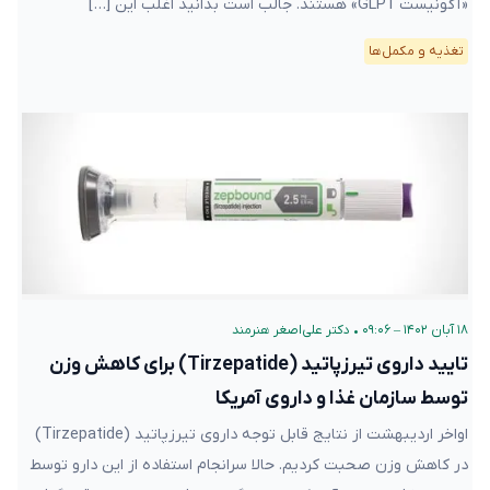
«آگونیست GLP1» هستند. جالب است بدانید اغلب این […]
تغذیه و مکمل‌ها
۱۸ آبان ۱۴۰۲ – ۰۹:۰۶
•
دکتر علی‌اصغر هنرمند
تایید داروی تیرزپاتید (Tirzepatide) برای کاهش وزن
توسط سازمان غذا و داروی آمریکا
اواخر اردیبهشت از نتایج قابل توجه داروی تیرزپاتید (Tirzepatide)
در کاهش وزن صحبت کردیم. حالا سرانجام استفاده از این دارو توسط