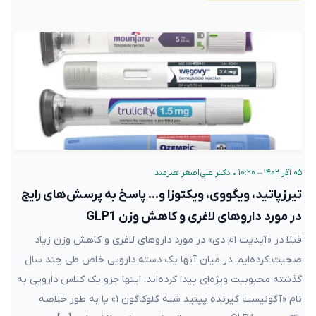
۰۵ آذر ۱۴۰۲ – ۱۰:۲۰
•
دکتر علی‌اصغر هنرمند
تیرزپاتید، ویگووی، ویکتوزا و… پاسخ به پرسش‌های رایج
در مورد داروهای لاغری و کاهش وزن GLP1
قبلا در «آپدیت ام دی» در مورد داروهای لاغری و کاهش وزن زیاد
صحبت کرده‌ایم. در میان آنها یک دسته دارویی خاص طی چند سال
گذشته محبوبیت ویژه‌ای پیدا کرده‌اند. اینها جزو یک کلاس دارویی به
نام «آگونیست گیرنده پپتید شبه گلوکاگون ۱» یا به طور خلاصه