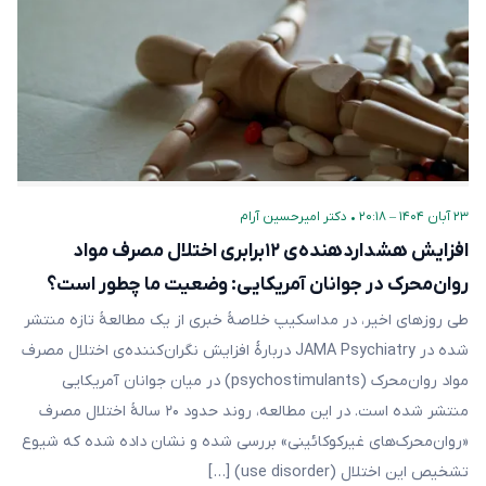
۲۳ آبان ۱۴۰۴ – ۲۰:۱۸
•
دکتر امیرحسین آرام
افزایش هشداردهنده‌ی ۱۲برابری اختلال مصرف مواد
روان‌محرک در جوانان آمریکایی: وضعیت ما چطور است؟
طی روزهای اخیر، در مداسکیپ خلاصهٔ خبری از یک مطالعهٔ تازه منتشر
شده در JAMA Psychiatry دربارهٔ افزایش نگران‌کننده‌ی اختلال مصرف
مواد روان‌محرک‌ (psychostimulants) در میان جوانان آمریکایی
منتشر شده است. در این مطالعه، روند حدود ۲۰ سالهٔ اختلال مصرف
«روان‌محرک‌های غیرکوکائینی» بررسی شده و نشان داده شده که شیوع
تشخیص این اختلال (use disorder) […]