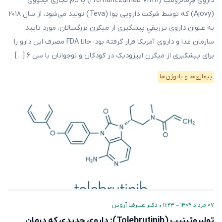
داروی فِرِمانزومَب (Fremanezumab-vfrm) با نام تجاری ایجووی
(Ajovy) که توسط شرکت دارویی تِوا (Teva) تولید می‌شود، از سال ۲۰۱۸
به عنوان داروی تزریقیِ پیشگیری‌ از میگرن بزرگسالان، مورد تایید
سازمان غذا و داروی آمریکا قرار گرفته بود. حالا FDA مصرف این دارو را
برای پیشگیری از میگرن اپیزودیک در کودکان و نوجوانان با سن ۶ […]
بیماری‌ها و پاتوژن‌ها
۰۷ مرداد ۱۴۰۴ – ۱۱:۲۳
•
دکتر علیرضا آروین
تولبروتینیب (Tolebrutinib): داروی جدیدی که درمان