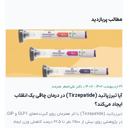
مطالب پربازدید
۳۱ اردیبهشت ۱۴۰۲ – ۱۴:۰۷
•
دکتر علی‌اصغر هنرمند
آیا تیرزپاتید (Tirzepatide) در درمان چاقی یک انقلاب
ایجاد می‌کند؟
تیرزپاتید (Tirzepatide) با اثر همزمان روی گیرنده‌های GLP1 و GIP،
در پژوهشی روی بیش از ۲۵۰۰ نفر تا ۲۲.۵ درصد کاهش وزن ایجاد