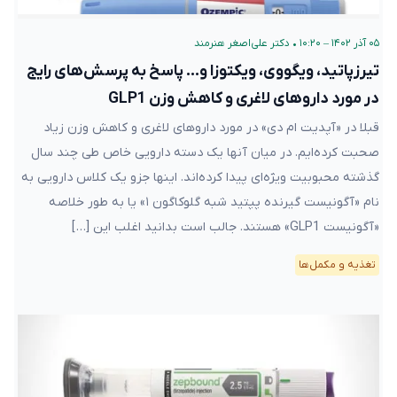
۰۵ آذر ۱۴۰۲ – ۱۰:۲۰
•
دکتر علی‌اصغر هنرمند
تیرزپاتید، ویگووی، ویکتوزا و… پاسخ به پرسش‌های رایج
در مورد داروهای لاغری و کاهش وزن GLP1
قبلا در «آپدیت ام دی» در مورد داروهای لاغری و کاهش وزن زیاد
صحبت کرده‌ایم. در میان آنها یک دسته دارویی خاص طی چند سال
گذشته محبوبیت ویژه‌ای پیدا کرده‌اند. اینها جزو یک کلاس دارویی به
نام «آگونیست گیرنده پپتید شبه گلوکاگون ۱» یا به طور خلاصه
«آگونیست GLP1» هستند. جالب است بدانید اغلب این […]
تغذیه و مکمل‌ها