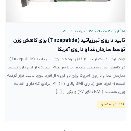
۱۸ آبان ۱۴۰۲ – ۰۹:۰۶
•
دکتر علی‌اصغر هنرمند
تایید داروی تیرزپاتید (Tirzepatide) برای کاهش وزن
توسط سازمان غذا و داروی آمریکا
اواخر اردیبهشت از نتایج قابل توجه داروی تیرزپاتید (Tirzepatide)
در کاهش وزن صحبت کردیم. حالا سرانجام استفاده از این دارو توسط
سازمان غذا و داروی آمریکا برای دو گروه از افراد مورد تایید قرار گرفته
است: ۱- افراد چاق (دارای BMI بالای ۳۰) ۲- افرادی که دارای اضافه
وزن هستند (BMI بالای ۲۷) و یکی از […]
تغذیه و مکمل‌ها