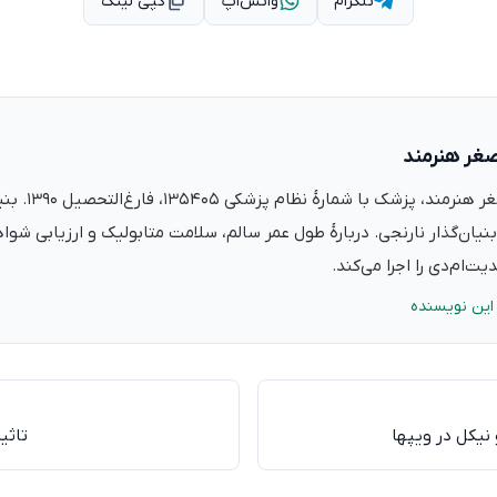
تلگرام
واتس‌اپ
کپی لینک
صغر هنرمند
دکتر علی‌اصغر ه
نیان‌گذار نارنجی. دربارهٔ طول عمر سالم، سلامت متابولیک و ارزیابی شو
ت‌ام‌دی را اجرا می‌کند.
این نویسنده
 نیکل در ویپها
تاثی