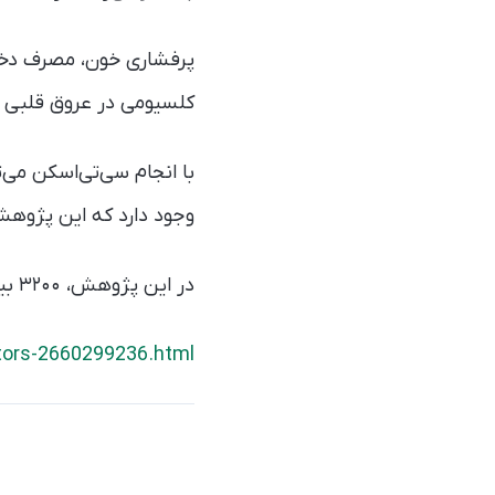
پرفشاری خون، مصرف دخانی
کلسیومی در عروق قلبی ش
وجود دارد که این پژوهش
در این پژوهش، ۳۲۰۰ بیمار ۴۵ الی ۷۹ ساله در طول ۱۷ سال مورد بررسی قرار گرفته‌اند.
ctors-2660299236.html