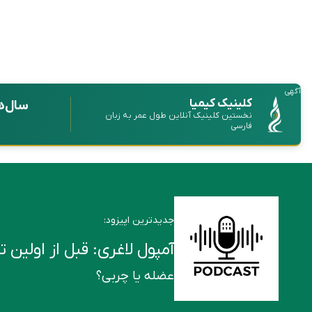
آگهی
کلینیک کیمیا
سال‌ه
نخستین کلینیک آنلاین طول عمر به زبان
فارسی
جدیدترین اپیزود:
آمپول لاغری: قبل از اولین تزریق این ۶ ن
عضله یا چربی؟