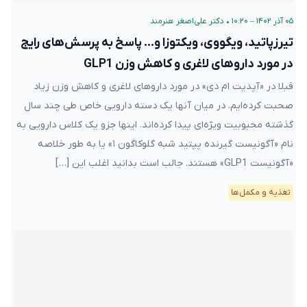
۰۵ آذر ۱۴۰۲ – ۱۰:۲۰
•
دکتر علی‌اصغر هنرمند
تیرزپاتید، ویگووی، ویکتوزا و… پاسخ به پرسش‌های رایج
در مورد داروهای لاغری و کاهش وزن GLP1
قبلا در «آپدیت ام دی» در مورد داروهای لاغری و کاهش وزن زیاد
صحبت کرده‌ایم. در میان آنها یک دسته دارویی خاص طی چند سال
گذشته محبوبیت ویژه‌ای پیدا کرده‌اند. اینها جزو یک کلاس دارویی به
نام «آگونیست گیرنده پپتید شبه گلوکاگون ۱» یا به طور خلاصه
«آگونیست GLP1» هستند. جالب است بدانید اغلب این […]
تغذیه و مکمل‌ها