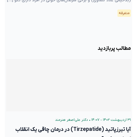
(بدخیمی غدد لنفاوی) و برخی سرطان‌های خونی در افراد دارای تتو […]
متفرقه
مطالب پربازدید
۳۱ اردیبهشت ۱۴۰۲ – ۱۴:۰۷
•
دکتر علی‌اصغر هنرمند
آیا تیرزپاتید (Tirzepatide) در درمان چاقی یک انقلاب