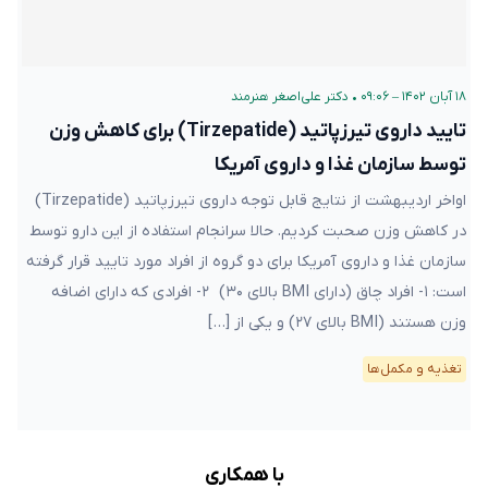
۱۸ آبان ۱۴۰۲ – ۰۹:۰۶
•
دکتر علی‌اصغر هنرمند
تایید داروی تیرزپاتید (Tirzepatide) برای کاهش وزن
توسط سازمان غذا و داروی آمریکا
اواخر اردیبهشت از نتایج قابل توجه داروی تیرزپاتید (Tirzepatide)
در کاهش وزن صحبت کردیم. حالا سرانجام استفاده از این دارو توسط
سازمان غذا و داروی آمریکا برای دو گروه از افراد مورد تایید قرار گرفته
است: ۱- افراد چاق (دارای BMI بالای ۳۰) ۲- افرادی که دارای اضافه
وزن هستند (BMI بالای ۲۷) و یکی از […]
تغذیه و مکمل‌ها
با همکاری