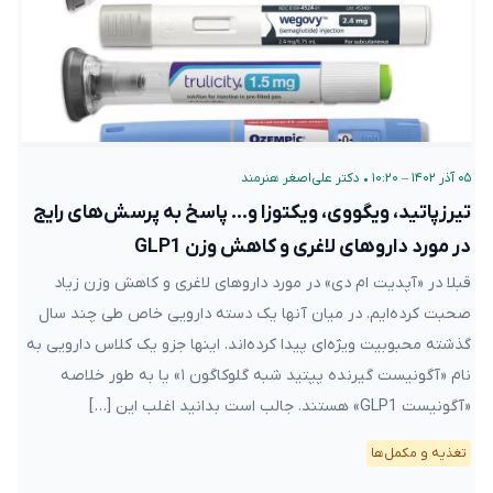
۰۵ آذر ۱۴۰۲ – ۱۰:۲۰
•
دکتر علی‌اصغر هنرمند
تیرزپاتید، ویگووی، ویکتوزا و… پاسخ به پرسش‌های رایج
در مورد داروهای لاغری و کاهش وزن GLP1
قبلا در «آپدیت ام دی» در مورد داروهای لاغری و کاهش وزن زیاد
صحبت کرده‌ایم. در میان آنها یک دسته دارویی خاص طی چند سال
گذشته محبوبیت ویژه‌ای پیدا کرده‌اند. اینها جزو یک کلاس دارویی به
نام «آگونیست گیرنده پپتید شبه گلوکاگون ۱» یا به طور خلاصه
«آگونیست GLP1» هستند. جالب است بدانید اغلب این […]
تغذیه و مکمل‌ها