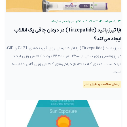
۳۱ اردیبهشت ۱۴۰۲ – ۱۴:۰۷
•
دکتر علی‌اصغر هنرمند
آیا تیرزپاتید (Tirzepatide) در درمان چاقی یک انقلاب
ایجاد می‌کند؟
تیرزپاتید (Tirzepatide) با اثر همزمان روی گیرنده‌های GLP1 و GIP،
در پژوهشی روی بیش از ۲۵۰۰ نفر تا ۲۲.۵ درصد کاهش وزن ایجاد
کرده است؛ عددی که با نتایج جراحی‌های کاهش وزن قابل مقایسه
است.
ارتقای سلامت و طول عمر