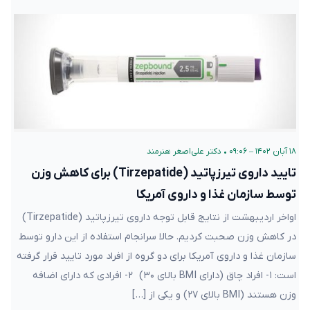
۱۸ آبان ۱۴۰۲ – ۰۹:۰۶
•
دکتر علی‌اصغر هنرمند
تایید داروی تیرزپاتید (Tirzepatide) برای کاهش وزن
توسط سازمان غذا و داروی آمریکا
اواخر اردیبهشت از نتایج قابل توجه داروی تیرزپاتید (Tirzepatide)
در کاهش وزن صحبت کردیم. حالا سرانجام استفاده از این دارو توسط
سازمان غذا و داروی آمریکا برای دو گروه از افراد مورد تایید قرار گرفته
است: ۱- افراد چاق (دارای BMI بالای ۳۰) ۲- افرادی که دارای اضافه
وزن هستند (BMI بالای ۲۷) و یکی از […]