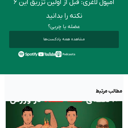
آمپول لاغری: قبل از اولین تزریق این ۶
نکته را بدانید
عضله یا چربی؟
مشاهده همه پادکست‌ها
مطالب مرتبط