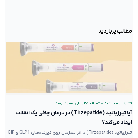
مطالب پربازدید
۳۱ اردیبهشت ۱۴۰۲ – ۱۴:۰۷
•
دکتر علی‌اصغر هنرمند
آیا تیرزپاتید (Tirzepatide) در درمان چاقی یک انقلاب
ایجاد می‌کند؟
تیرزپاتید (Tirzepatide) با اثر همزمان روی گیرنده‌های GLP1 و GIP،