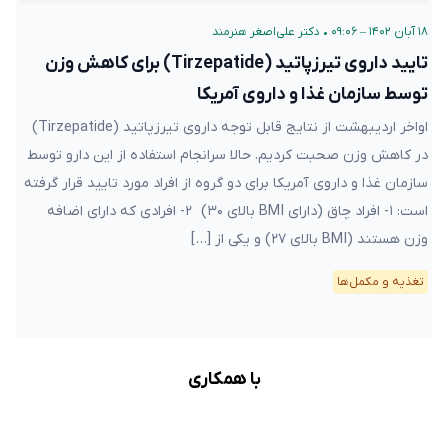
۱۸ آبان ۱۴۰۲ – ۰۹:۰۶
•
دکتر علی‌اصغر هنرمند
تایید داروی تیرزپاتید (Tirzepatide) برای کاهش وزن
توسط سازمان غذا و داروی آمریکا
اواخر اردیبهشت از نتایج قابل توجه داروی تیرزپاتید (Tirzepatide)
در کاهش وزن صحبت کردیم. حالا سرانجام استفاده از این دارو توسط
سازمان غذا و داروی آمریکا برای دو گروه از افراد مورد تایید قرار گرفته
است: ۱- افراد چاق (دارای BMI بالای ۳۰) ۲- افرادی که دارای اضافه
وزن هستند (BMI بالای ۲۷) و یکی از […]
تغذیه و مکمل‌ها
با همکاری