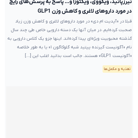
تیرزپاتید، ویگووی، ویکتوزا و… پاسخ به پرسش‌های رایج
در مورد داروهای لاغری و کاهش وزن GLP1
قبلا در «آپدیت ام دی» در مورد داروهای لاغری و کاهش وزن زیاد
صحبت کرده‌ایم. در میان آنها یک دسته دارویی خاص طی چند سال
گذشته محبوبیت ویژه‌ای پیدا کرده‌اند. اینها جزو یک کلاس دارویی به
نام «آگونیست گیرنده پپتید شبه گلوکاگون ۱» یا به طور خلاصه
«آگونیست GLP1» هستند. جالب است بدانید اغلب این […]
تغذیه و مکمل‌ها