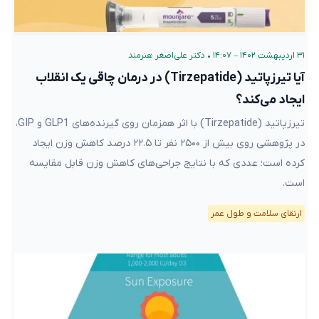
۳۱ اردیبهشت ۱۴۰۲ – ۱۴:۰۷
•
دکتر علی‌اصغر هنرمند
آیا تیرزپاتید (Tirzepatide) در درمان چاقی یک انقلاب
ایجاد می‌کند؟
تیرزپاتید (Tirzepatide) با اثر همزمان روی گیرنده‌های GLP1 و GIP،
در پژوهشی روی بیش از ۲۵۰۰ نفر تا ۲۲.۵ درصد کاهش وزن ایجاد
کرده است؛ عددی که با نتایج جراحی‌های کاهش وزن قابل مقایسه
است.
ارتقای سلامت و طول عمر