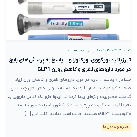
۰۵ آذر ۱۴۰۲ – ۱۰:۲۰
•
دکتر علی‌اصغر هنرمند
تیرزپاتید، ویگووی، ویکتوزا و… پاسخ به پرسش‌های رایج
در مورد داروهای لاغری و کاهش وزن GLP1
قبلا در «آپدیت ام دی» در مورد داروهای لاغری و کاهش وزن زیاد
صحبت کرده‌ایم. در میان آنها یک دسته دارویی خاص طی چند سال
گذشته محبوبیت ویژه‌ای پیدا کرده‌اند. اینها جزو یک کلاس دارویی به
نام «آگونیست گیرنده پپتید شبه گلوکاگون ۱» یا به طور خلاصه
«آگونیست GLP1» هستند. جالب است بدانید اغلب این […]
تغذیه و مکمل‌ها