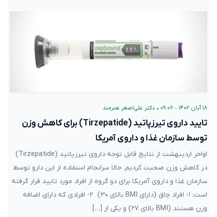
۱۸ آبان ۱۴۰۲ – ۰۹:۰۶
•
دکتر علی‌اصغر هنرمند
تایید داروی تیرزپاتید (Tirzepatide) برای کاهش وزن
توسط سازمان غذا و داروی آمریکا
اواخر اردیبهشت از نتایج قابل توجه داروی تیرزپاتید (Tirzepatide)
در کاهش وزن صحبت کردیم. حالا سرانجام استفاده از این دارو توسط
سازمان غذا و داروی آمریکا برای دو گروه از افراد مورد تایید قرار گرفته
است: ۱- افراد چاق (دارای BMI بالای ۳۰) ۲- افرادی که دارای اضافه
وزن هستند (BMI بالای ۲۷) و یکی از […]