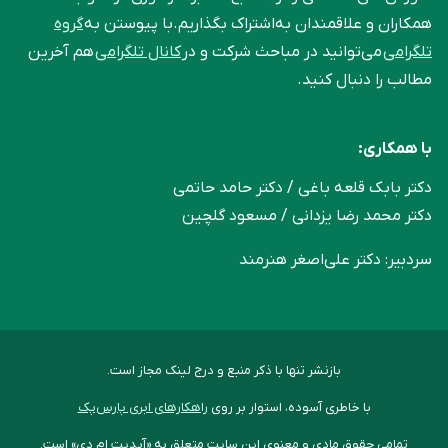
همکاران و علاقمندان به‌اشتراک بگذاریم.با پیوستن به
گروه
تلگرامی
می‌توانید در مباحث شرکت و در
کانال تلگرامی
هم آخرین
مطالب را دنبال کنید.
با همکاری:
دکتر بابک قلعه‌ باغی / دکتر حامد حاتمی
دکتر محمد رضا یزدانی / مسعود گلچین
سردبیر: دکتر علی‌اصغر هنرمند
بازنشر تنها با ذکر منبع و درج لینک مجاز است.
با خاطری آسوده، استوار بر روی
راهکارهای ابری پارس‌پک
تمامی حقوق مادی و معنوی این سایت متعلق به «آپدیت ام دی» است.