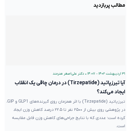
مطالب پربازدید
۳۱ اردیبهشت ۱۴۰۲ – ۱۴:۰۷
•
دکتر علی‌اصغر هنرمند
آیا تیرزپاتید (Tirzepatide) در درمان چاقی یک انقلاب
ایجاد می‌کند؟
تیرزپاتید (Tirzepatide) با اثر همزمان روی گیرنده‌های GLP1 و GIP،
در پژوهشی روی بیش از ۲۵۰۰ نفر تا ۲۲.۵ درصد کاهش وزن ایجاد
کرده است؛ عددی که با نتایج جراحی‌های کاهش وزن قابل مقایسه
است.