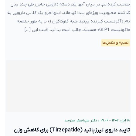
صحبت کرده‌ایم. در میان آنها یک دسته دارویی خاص طی چند سال
گذشته محبوبیت ویژه‌ای پیدا کرده‌اند. اینها جزو یک کلاس دارویی به
نام «آگونیست گیرنده پپتید شبه گلوکاگون ۱» یا به طور خلاصه
«آگونیست GLP1» هستند. جالب است بدانید اغلب این […]
تغذیه و مکمل‌ها
۱۸ آبان ۱۴۰۲ – ۰۹:۰۶
•
دکتر علی‌اصغر هنرمند
تایید داروی تیرزپاتید (Tirzepatide) برای کاهش وزن