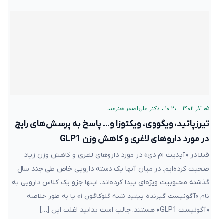
۰۵ آذر ۱۴۰۲ – ۱۰:۲۰
•
دکتر علی‌اصغر هنرمند
تیرزپاتید، ویگووی، ویکتوزا و… پاسخ به پرسش‌های رایج
در مورد داروهای لاغری و کاهش وزن GLP1
قبلا در «آپدیت ام دی» در مورد داروهای لاغری و کاهش وزن زیاد
صحبت کرده‌ایم. در میان آنها یک دسته دارویی خاص طی چند سال
گذشته محبوبیت ویژه‌ای پیدا کرده‌اند. اینها جزو یک کلاس دارویی به
نام «آگونیست گیرنده پپتید شبه گلوکاگون ۱» یا به طور خلاصه
«آگونیست GLP1» هستند. جالب است بدانید اغلب این […]