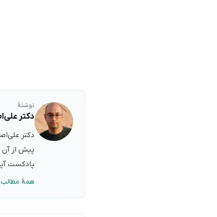
نوشتهٔ
دکتر علی‌ا
پیش از آن ب
پادکست آپدی
همهٔ مطالب 