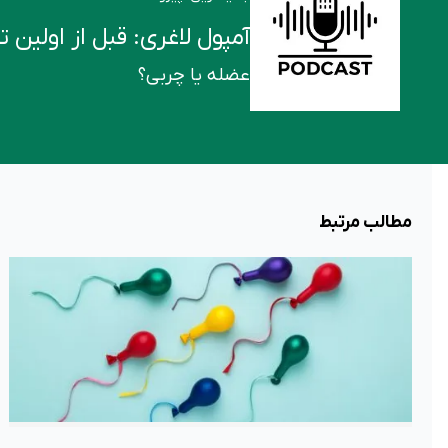
آمپول لاغری: قبل از اولین تزریق این ۶ ن
عضله یا چربی؟
مطالب مرتبط