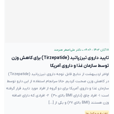
۱۸ آبان ۱۴۰۲ – ۰۹:۰۶
•
دکتر علی‌اصغر هنرمند
تایید داروی تیرزپاتید (Tirzepatide) برای کاهش وزن
توسط سازمان غذا و داروی آمریکا
اواخر اردیبهشت از نتایج قابل توجه داروی تیرزپاتید (Tirzepatide)
در کاهش وزن صحبت کردیم. حالا سرانجام استفاده از این دارو توسط
سازمان غذا و داروی آمریکا برای دو گروه از افراد مورد تایید قرار گرفته
است: ۱- افراد چاق (دارای BMI بالای ۳۰) ۲- افرادی که دارای اضافه
وزن هستند (BMI بالای ۲۷) و یکی از […]
تغذیه و مکمل‌ها