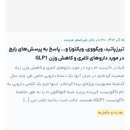
۰۵ آذر ۱۴۰۲ – ۱۰:۲۰
•
دکتر علی‌اصغر هنرمند
تیرزپاتید، ویگووی، ویکتوزا و… پاسخ به پرسش‌های رایج
در مورد داروهای لاغری و کاهش وزن GLP1
قبلا در «آپدیت ام دی» در مورد داروهای لاغری و کاهش وزن زیاد
صحبت کرده‌ایم. در میان آنها یک دسته دارویی خاص طی چند سال
گذشته محبوبیت ویژه‌ای پیدا کرده‌اند. اینها جزو یک کلاس دارویی به
نام «آگونیست گیرنده پپتید شبه گلوکاگون ۱» یا به طور خلاصه
«آگونیست GLP1» هستند. جالب است بدانید اغلب این […]
تغذیه و مکمل‌ها