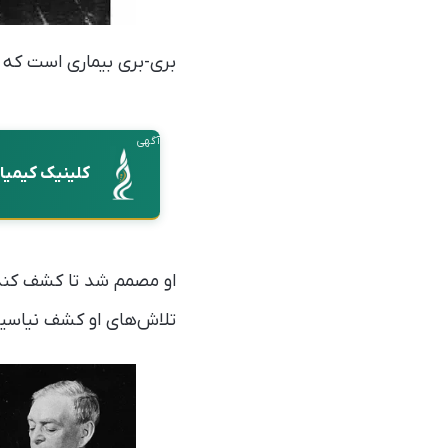
بر‌ی‌-بری بیماری‌ است که این 
آگهی
کلینیک کیمیا
او مصمم شد تا کشف کند چ
تلاش‌های او کشف نیاسین (ویتامین B3) و تیام