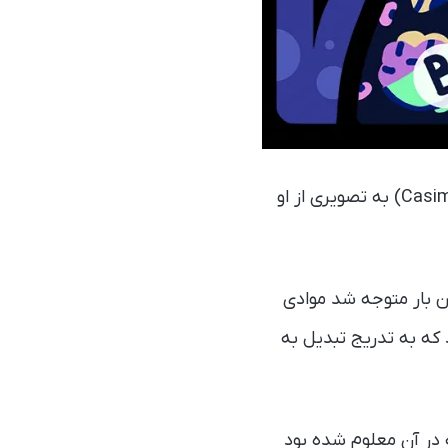
روز گذشته لوگوی گوگل به مناسبت صد و چهلمین سالگرد تولد کاسیمیر فونک (Casimir Funk) به تصویری از او
ن بار متوجه‌ شد موادی
 برای آنها نام vital amines را پیشنهاد کرد که به تدریج تبدیل به
در‌ آن معلوم شده بود