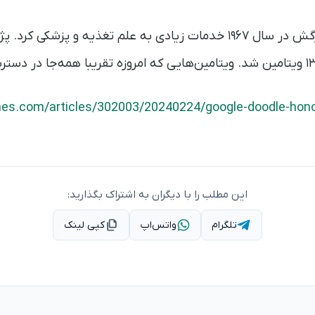
کاسیمیر فونک تا زمان مرگش در سال ۱۹۶۷ خدمات زیادی به علم تغذیه و 
mes.com/articles/302003/20240224/google-doodle-hono
این مطلب را با دیگران به اشتراک بگذارید:
تلگرام
واتس‌اپ
کپی لینک