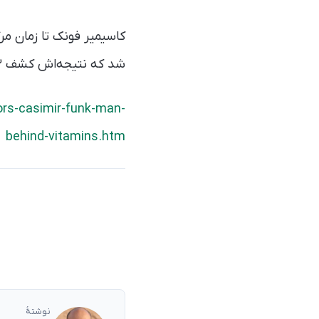
شد که نتیجه‌اش کشف ۱۳ ویتامین شد. ویتامین‌هایی که امروزه تقریبا همه‌جا در دسترس‌مان قرار دارند.
rs-casimir-funk-man-
behind-vitamins.htm
نوشتهٔ