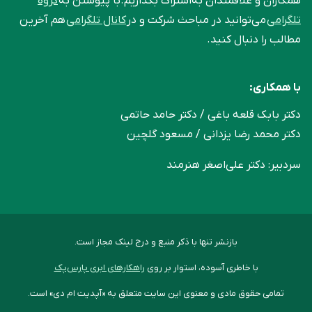
همکاران و علاقمندان به‌اشتراک بگذاریم.با پیوستن به
گروه
تلگرامی
می‌توانید در مباحث شرکت و در
کانال تلگرامی
هم آخرین
مطالب را دنبال کنید.
با همکاری:
دکتر بابک قلعه‌ باغی / دکتر حامد حاتمی
دکتر محمد رضا یزدانی / مسعود گلچین
سردبیر: دکتر علی‌اصغر هنرمند
بازنشر تنها با ذکر منبع و درج لینک مجاز است.
با خاطری آسوده، استوار بر روی
راهکارهای ابری پارس‌پک
تمامی حقوق مادی و معنوی این سایت متعلق به «آپدیت ام دی» است.