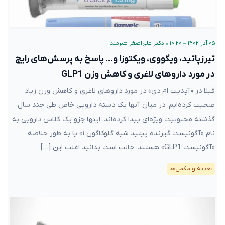
۰۵ آذر ۱۴۰۲ – ۱۰:۲۰
•
دکتر علی‌اصغر هنرمند
تیرزپاتید، ویگووی، ویکتوزا و… پاسخ به پرسش‌های رایج
در مورد داروهای لاغری و کاهش وزن GLP1
قبلا در «آپدیت ام دی» در مورد داروهای لاغری و کاهش وزن زیاد
صحبت کرده‌ایم. در میان آنها یک دسته دارویی خاص طی چند سال
گذشته محبوبیت ویژه‌ای پیدا کرده‌اند. اینها جزو یک کلاس دارویی به
نام «آگونیست گیرنده پپتید شبه گلوکاگون ۱» یا به طور خلاصه
«آگونیست GLP1» هستند. جالب است بدانید اغلب این […]
تغذیه و مکمل‌ها