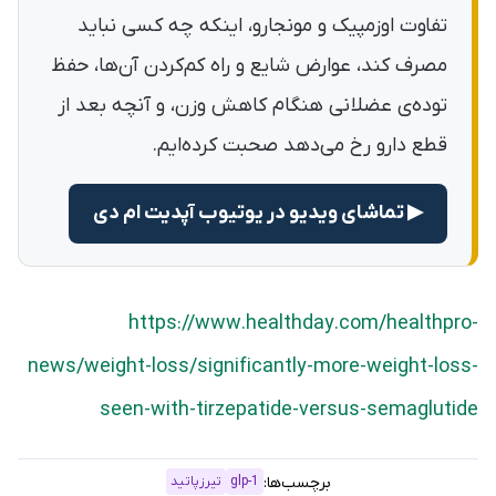
تفاوت اوزمپیک و مونجارو، اینکه چه کسی نباید
مصرف کند، عوارض شایع و راه کم‌کردن آن‌ها، حفظ
توده‌ی عضلانی هنگام کاهش وزن، و آنچه بعد از
قطع دارو رخ می‌دهد صحبت کرده‌ایم.
▶ تماشای ویدیو در یوتیوب آپدیت ام دی
https://www.healthday.com/healthpro-
news/weight-loss/significantly-more-weight-loss-
seen-with-tirzepatide-versus-semaglutide
برچسب‌ها:
glp-1
تیرزپاتید