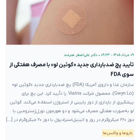
۰۹ مرداد ۱۴۰۵ – ۰۹:۲۳
•
دکتر علی‌اصغر هنرمند
تأیید پچ ضدبارداری جدید «گوئین لو» با مصرف هفتگی از
سوی FDA
سازمان غذا و داروی آمریکا (FDA) پچ ضدبارداری جدید «گوئین لو»
(Gwyn Lo)، محصول شرکت Viatris، را تأیید کرد. این پچ برای
پیشگیری از بارداری از دوز پایینی از استروژن استفاده می‌کند. گوئین
لو به‌صورت هفتگی مصرف می‌شود و دو هورمون نورل‌ژسترومین با
دوز ۲۲۰ میکروگرم در روز و اتینیل‌استرادیول با دوز ۲۰ میکروگرم در […]
دارو‌ها و واکسن‌ها