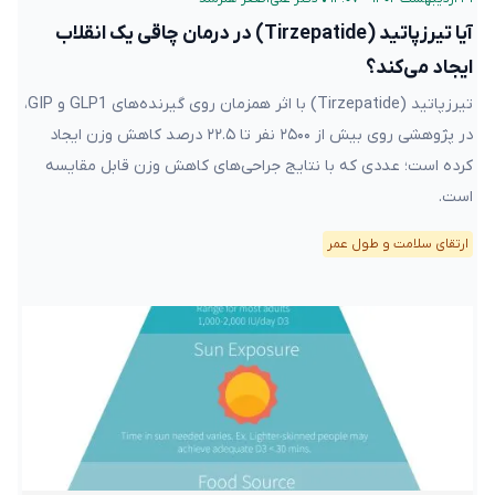
آیا تیرزپاتید (Tirzepatide) در درمان چاقی یک انقلاب
ایجاد می‌کند؟
تیرزپاتید (Tirzepatide) با اثر همزمان روی گیرنده‌های GLP1 و GIP،
در پژوهشی روی بیش از ۲۵۰۰ نفر تا ۲۲.۵ درصد کاهش وزن ایجاد
کرده است؛ عددی که با نتایج جراحی‌های کاهش وزن قابل مقایسه
است.
ارتقای سلامت و طول عمر