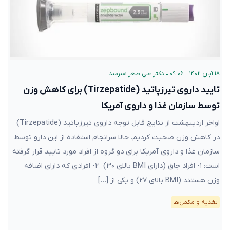
۱۸ آبان ۱۴۰۲ – ۰۹:۰۶
•
دکتر علی‌اصغر هنرمند
تایید داروی تیرزپاتید (Tirzepatide) برای کاهش وزن
توسط سازمان غذا و داروی آمریکا
اواخر اردیبهشت از نتایج قابل توجه داروی تیرزپاتید (Tirzepatide)
در کاهش وزن صحبت کردیم. حالا سرانجام استفاده از این دارو توسط
سازمان غذا و داروی آمریکا برای دو گروه از افراد مورد تایید قرار گرفته
است: ۱- افراد چاق (دارای BMI بالای ۳۰) ۲- افرادی که دارای اضافه
وزن هستند (BMI بالای ۲۷) و یکی از […]
تغذیه و مکمل‌ها