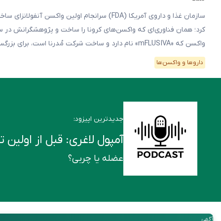
افراد ۶۵ […]
دارو‌ها و واکسن‌ها
جدیدترین اپیزود:
آمپول لاغری: قبل از اولین تزریق این ۶ ن
عضله یا چربی؟
آگهی