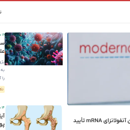
ت
۱۶ مرداد ۱۴۰۵ – ۱۲:۱۰
عل
پژو
را 
منت
تک
واح
۱۴ مرداد ۱۴۰۵ – ۱۷:۳۲
آی
تغییر موضع سازمان غذا و داروی آمریکا: اولین واکسن آنفولانزای mRNA تأیید
پو