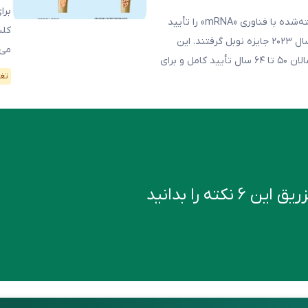
برا
سازمان غذا و داروی آمریکا (FDA) سرانجام اولین واکسن آنفولانزای ساخته‌شده با فناوری «mRNA» را تأیید
کلس
کرد؛ همان فناوری‌ای که واکسن‌های کرونا را ساخت و پژوهشگرانش در سال ۲۰۲۳ جایزه نوبل گرفتند. این
می‌
واکسن که «mFLUSIVA» نام دارد و ساخت شرکت مُدرنا است، برای بزرگسالان ۵۰ تا ۶۴ سال تأیید کامل و برای
شرا
تغذ
باشد. 
کته را بدانید