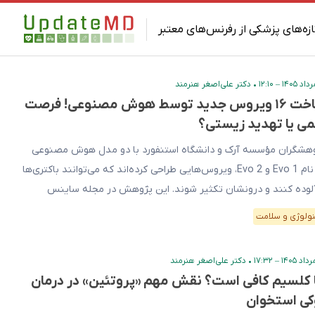
ازه‌های پزشکی از رفرنس‌های معتبر
•
دکتر علی‌اصغر هنرمند
ساخت ۱۶ ویروس جدید توسط هوش مصنوعی! فرصت
می یا تهدید زیستی؟
هشگران مؤسسه آرک و دانشگاه استنفورد با دو مدل هوش مصنوعی
به نام ‎Evo 1‎ و ‎Evo 2‎، ویروس‌هایی طراحی کرده‌اند که می‌توانند باکتری‌ها
آلوده کنند و درونشان تکثیر شوند. این پژوهش در مجله ساینس
شر شده است. این مدل‌ها به‌جای کتاب و وب‌سایت، با تریلیون‌ها
نولوژی و سلامت
د سازنده دی‌ان‌ای آموزش دیده‌اند. به زبان ساده، […]
•
دکتر علی‌اصغر هنرمند
ا کلسیم کافی است؟ نقش مهم «پروتئین» در درمان
کی استخوان