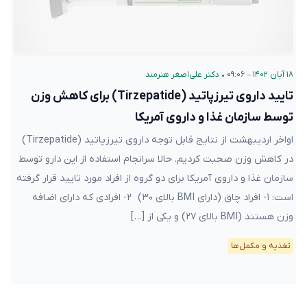
۱۸ آبان ۱۴۰۲ – ۰۹:۰۶
•
دکتر علی‌اصغر هنرمند
تایید داروی تیرزپاتید (Tirzepatide) برای کاهش وزن
توسط سازمان غذا و داروی آمریکا
اواخر اردیبهشت از نتایج قابل توجه داروی تیرزپاتید (Tirzepatide)
در کاهش وزن صحبت کردیم. حالا سرانجام استفاده از این دارو توسط
سازمان غذا و داروی آمریکا برای دو گروه از افراد مورد تایید قرار گرفته
است: ۱- افراد چاق (دارای BMI بالای ۳۰) ۲- افرادی که دارای اضافه
وزن هستند (BMI بالای ۲۷) و یکی از […]
تغذیه و مکمل‌ها