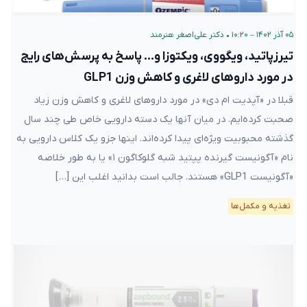
۰۵ آذر ۱۴۰۲ – ۱۰:۲۰
•
دکتر علی‌اصغر هنرمند
تیرزپاتید، ویگووی، ویکتوزا و… پاسخ به پرسش‌های رایج
در مورد داروهای لاغری و کاهش وزن GLP1
قبلا در «آپدیت ام دی» در مورد داروهای لاغری و کاهش وزن زیاد
صحبت کرده‌ایم. در میان آنها یک دسته دارویی خاص طی چند سال
گذشته محبوبیت ویژه‌ای پیدا کرده‌اند. اینها جزو یک کلاس دارویی به
نام «آگونیست گیرنده پپتید شبه گلوکاگون ۱» یا به طور خلاصه
«آگونیست GLP1» هستند. جالب است بدانید اغلب این […]
تغذیه و مکمل‌ها