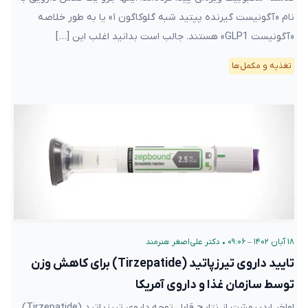
نام «آگونیست گیرنده پپتید شبه گلوکاگون ۱» یا به طور خلاصه
«آگونیست GLP1» هستند. جالب است بدانید اغلب این […]
تغذیه و مکمل‌ها
۱۸ آبان ۱۴۰۲ – ۰۹:۰۶
•
دکتر علی‌اصغر هنرمند
تایید داروی تیرزپاتید (Tirzepatide) برای کاهش وزن
توسط سازمان غذا و داروی آمریکا
اواخر اردیبهشت از نتایج قابل توجه داروی تیرزپاتید (Tirzepatide)