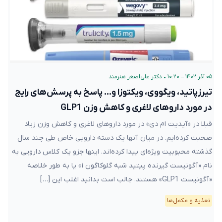
۰۵ آذر ۱۴۰۲ – ۱۰:۲۰
•
دکتر علی‌اصغر هنرمند
تیرزپاتید، ویگووی، ویکتوزا و… پاسخ به پرسش‌های رایج
در مورد داروهای لاغری و کاهش وزن GLP1
قبلا در «آپدیت ام دی» در مورد داروهای لاغری و کاهش وزن زیاد
صحبت کرده‌ایم. در میان آنها یک دسته دارویی خاص طی چند سال
گذشته محبوبیت ویژه‌ای پیدا کرده‌اند. اینها جزو یک کلاس دارویی به
نام «آگونیست گیرنده پپتید شبه گلوکاگون ۱» یا به طور خلاصه
«آگونیست GLP1» هستند. جالب است بدانید اغلب این […]
تغذیه و مکمل‌ها