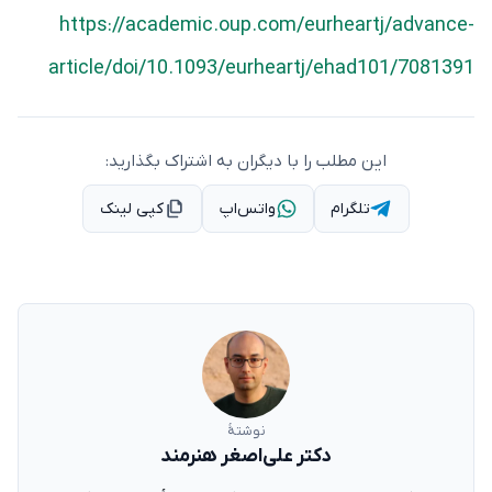
https://academic.oup.com/eurheartj/advance-
article/doi/10.1093/eurheartj/ehad101/7081391
این مطلب را با دیگران به اشتراک بگذارید:
تلگرام
واتس‌اپ
کپی لینک
نوشتهٔ
دکتر علی‌اصغر هنرمند