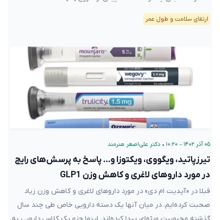
ارتقای سلامت و طول عمر
۰۵ آذر ۱۴۰۲ – ۱۰:۲۰
•
دکتر علی‌اصغر هنرمند
تیرزپاتید، ویگووی، ویکتوزا و… پاسخ به پرسش‌های رایج
در مورد داروهای لاغری و کاهش وزن GLP1
قبلا در «آپدیت ام دی» در مورد داروهای لاغری و کاهش وزن زیاد
صحبت کرده‌ایم. در میان آنها یک دسته دارویی خاص طی چند سال
گذشته محبوبیت ویژه‌ای پیدا کرده‌اند. اینها جزو یک کلاس دارویی به