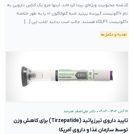
گذشته محبوبیت ویژه‌ای پیدا کرده‌اند. اینها جزو یک کلاس دارویی به
نام «آگونیست گیرنده پپتید شبه گلوکاگون ۱» یا به طور خلاصه
«آگونیست GLP1» هستند. جالب است بدانید اغلب این […]
تغذیه و مکمل‌ها
۱۸ آبان ۱۴۰۲ – ۰۹:۰۶
•
دکتر علی‌اصغر هنرمند
تایید داروی تیرزپاتید (Tirzepatide) برای کاهش وزن
توسط سازمان غذا و داروی آمریکا