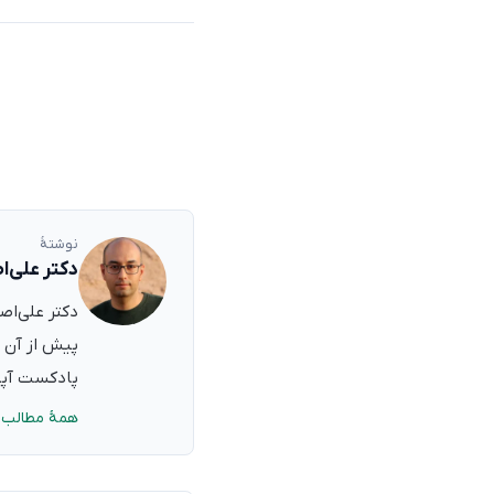
نوشتهٔ
دکتر علی‌ا
پیش از آن ب
پادکست آپدی
همهٔ مطالب 