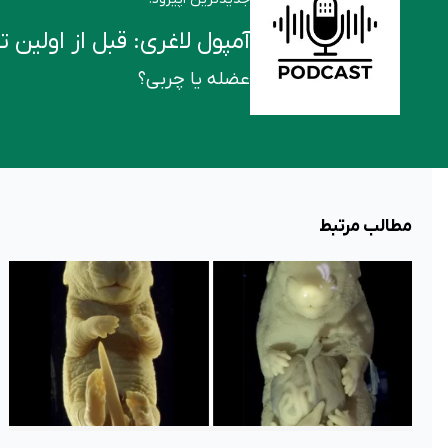
آمپول لاغری: قبل از اولین تزریق این ۶ ن
عضله یا چربی؟
مطالب مرتبط