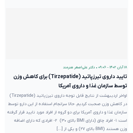
۱۸ آبان ۱۴۰۲ – ۰۹:۰۶
•
دکتر علی‌اصغر هنرمند
تایید داروی تیرزپاتید (Tirzepatide) برای کاهش وزن
توسط سازمان غذا و داروی آمریکا
اواخر اردیبهشت از نتایج قابل توجه داروی تیرزپاتید (Tirzepatide)
در کاهش وزن صحبت کردیم. حالا سرانجام استفاده از این دارو توسط
سازمان غذا و داروی آمریکا برای دو گروه از افراد مورد تایید قرار گرفته
است: ۱- افراد چاق (دارای BMI بالای ۳۰) ۲- افرادی که دارای اضافه
وزن هستند (BMI بالای ۲۷) و یکی از […]