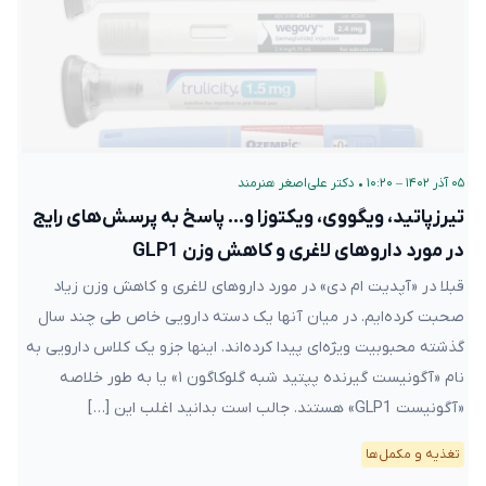
۰۵ آذر ۱۴۰۲ – ۱۰:۲۰
•
دکتر علی‌اصغر هنرمند
تیرزپاتید، ویگووی، ویکتوزا و… پاسخ به پرسش‌های رایج
در مورد داروهای لاغری و کاهش وزن GLP1
قبلا در «آپدیت ام دی» در مورد داروهای لاغری و کاهش وزن زیاد
صحبت کرده‌ایم. در میان آنها یک دسته دارویی خاص طی چند سال
گذشته محبوبیت ویژه‌ای پیدا کرده‌اند. اینها جزو یک کلاس دارویی به
نام «آگونیست گیرنده پپتید شبه گلوکاگون ۱» یا به طور خلاصه
«آگونیست GLP1» هستند. جالب است بدانید اغلب این […]
تغذیه و مکمل‌ها