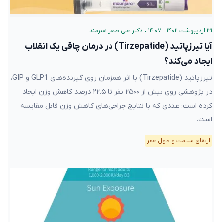
۳۱ اردیبهشت ۱۴۰۲ – ۱۴:۰۷
•
دکتر علی‌اصغر هنرمند
آیا تیرزپاتید (Tirzepatide) در درمان چاقی یک انقلاب
ایجاد می‌کند؟
تیرزپاتید (Tirzepatide) با اثر همزمان روی گیرنده‌های GLP1 و GIP،
در پژوهشی روی بیش از ۲۵۰۰ نفر تا ۲۲.۵ درصد کاهش وزن ایجاد
کرده است؛ عددی که با نتایج جراحی‌های کاهش وزن قابل مقایسه
است.
ارتقای سلامت و طول عمر