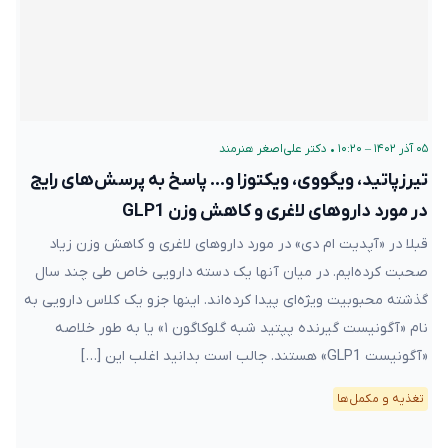
۰۵ آذر ۱۴۰۲ – ۱۰:۲۰
•
دکتر علی‌اصغر هنرمند
تیرزپاتید، ویگووی، ویکتوزا و… پاسخ به پرسش‌های رایج
در مورد داروهای لاغری و کاهش وزن GLP1
قبلا در «آپدیت ام دی» در مورد داروهای لاغری و کاهش وزن زیاد
صحبت کرده‌ایم. در میان آنها یک دسته دارویی خاص طی چند سال
گذشته محبوبیت ویژه‌ای پیدا کرده‌اند. اینها جزو یک کلاس دارویی به
نام «آگونیست گیرنده پپتید شبه گلوکاگون ۱» یا به طور خلاصه
«آگونیست GLP1» هستند. جالب است بدانید اغلب این […]
تغذیه و مکمل‌ها