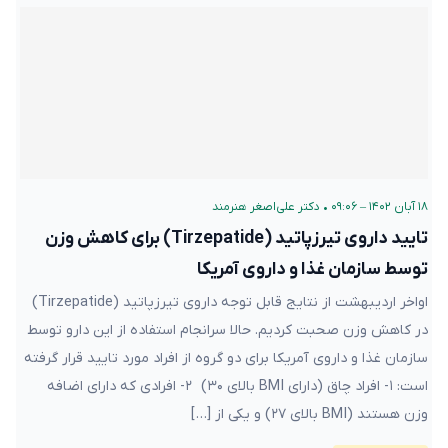
۱۸ آبان ۱۴۰۲ – ۰۹:۰۶
•
دکتر علی‌اصغر هنرمند
تایید داروی تیرزپاتید (Tirzepatide) برای کاهش وزن
توسط سازمان غذا و داروی آمریکا
اواخر اردیبهشت از نتایج قابل توجه داروی تیرزپاتید (Tirzepatide)
در کاهش وزن صحبت کردیم. حالا سرانجام استفاده از این دارو توسط
سازمان غذا و داروی آمریکا برای دو گروه از افراد مورد تایید قرار گرفته
است: ۱- افراد چاق (دارای BMI بالای ۳۰) ۲- افرادی که دارای اضافه
وزن هستند (BMI بالای ۲۷) و یکی از […]