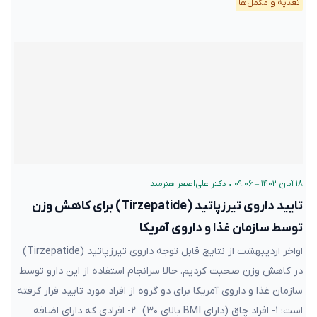
تغذیه و مکمل‌ها
۱۸ آبان ۱۴۰۲ – ۰۹:۰۶
•
دکتر علی‌اصغر هنرمند
تایید داروی تیرزپاتید (Tirzepatide) برای کاهش وزن
توسط سازمان غذا و داروی آمریکا
اواخر اردیبهشت از نتایج قابل توجه داروی تیرزپاتید (Tirzepatide)
در کاهش وزن صحبت کردیم. حالا سرانجام استفاده از این دارو توسط
سازمان غذا و داروی آمریکا برای دو گروه از افراد مورد تایید قرار گرفته
است: ۱- افراد چاق (دارای BMI بالای ۳۰) ۲- افرادی که دارای اضافه