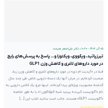
۰۵ آذر ۱۴۰۲ – ۱۰:۲۰
•
دکتر علی‌اصغر هنرمند
تیرزپاتید، ویگووی، ویکتوزا و… پاسخ به پرسش‌های رایج
در مورد داروهای لاغری و کاهش وزن GLP1
قبلا در «آپدیت ام دی» در مورد داروهای لاغری و کاهش وزن زیاد
صحبت کرده‌ایم. در میان آنها یک دسته دارویی خاص طی چند سال
گذشته محبوبیت ویژه‌ای پیدا کرده‌اند. اینها جزو یک کلاس دارویی به
نام «آگونیست گیرنده پپتید شبه گلوکاگون ۱» یا به طور خلاصه
«آگونیست GLP1» هستند. جالب است بدانید اغلب این […]