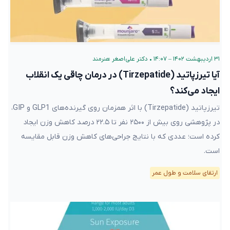
۳۱ اردیبهشت ۱۴۰۲ – ۱۴:۰۷
•
دکتر علی‌اصغر هنرمند
آیا تیرزپاتید (Tirzepatide) در درمان چاقی یک انقلاب
ایجاد می‌کند؟
تیرزپاتید (Tirzepatide) با اثر همزمان روی گیرنده‌های GLP1 و GIP،
در پژوهشی روی بیش از ۲۵۰۰ نفر تا ۲۲.۵ درصد کاهش وزن ایجاد
کرده است؛ عددی که با نتایج جراحی‌های کاهش وزن قابل مقایسه
است.
ارتقای سلامت و طول عمر