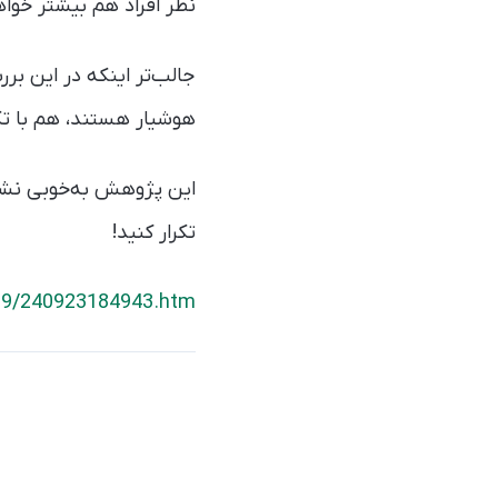
نظر افراد هم بیشتر خواه
جالب‌تر اینکه در این ب
هوشیار هستند، هم با تک
این پژوهش به‌خوبی نشا
تکرار کنید!
/09/240923184943.htm