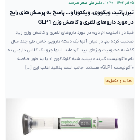
۰۵ آذر ۱۴۰۲ – ۱۰:۲۰
•
دکتر علی‌اصغر هنرمند
تیرزپاتید، ویگووی، ویکتوزا و… پاسخ به پرسش‌های رایج
در مورد داروهای لاغری و کاهش وزن GLP1
قبلا در «آپدیت ام دی» در مورد داروهای لاغری و کاهش وزن زیاد
صحبت کرده‌ایم. در میان آنها یک دسته دارویی خاص طی چند سال
گذشته محبوبیت ویژه‌ای پیدا کرده‌اند. اینها جزو یک کلاس دارویی به
نام «آگونیست گیرنده پپتید شبه گلوکاگون ۱» یا به طور خلاصه
«آگونیست GLP1» هستند. جالب است بدانید اغلب این […]
تغذیه و مکمل‌ها