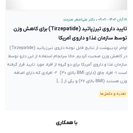
۱۸ آبان ۱۴۰۲ – ۰۹:۰۶
•
دکتر علی‌اصغر هنرمند
تایید داروی تیرزپاتید (Tirzepatide) برای کاهش وزن
توسط سازمان غذا و داروی آمریکا
اواخر اردیبهشت از نتایج قابل توجه داروی تیرزپاتید (Tirzepatide)
در کاهش وزن صحبت کردیم. حالا سرانجام استفاده از این دارو توسط
سازمان غذا و داروی آمریکا برای دو گروه از افراد مورد تایید قرار گرفته
است: ۱- افراد چاق (دارای BMI بالای ۳۰) ۲- افرادی که دارای اضافه
وزن هستند (BMI بالای ۲۷) و یکی از […]
تغذیه و مکمل‌ها
با همکاری