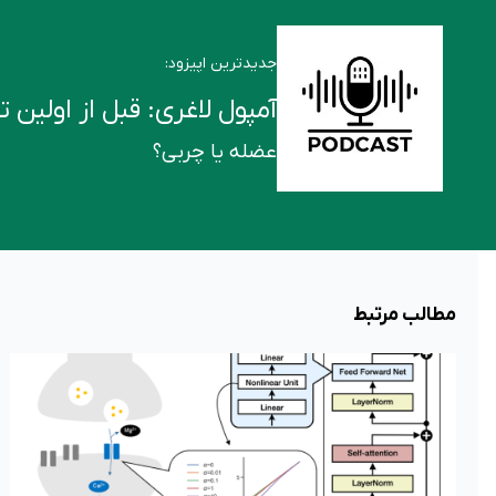
جدیدترین اپیزود:
آمپول لاغری: قبل از اولین تزریق این ۶ ن
عضله یا چربی؟
مطالب مرتبط