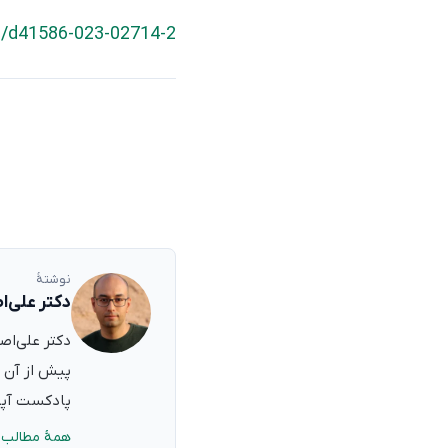
s/d41586-023-02714-2
نوشتهٔ
دکتر علی‌ا
پیش از آن ب
پادکست آپدی
همهٔ مطالب 